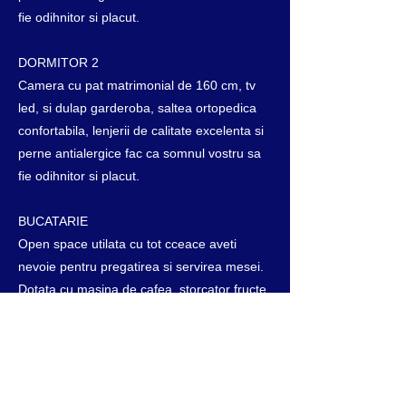
fie odihnitor si placut.
DORMITOR 2
Camera cu pat matrimonial de 160 cm, tv
led, si dulap garderoba, saltea ortopedica
confortabila, lenjerii de calitate excelenta si
perne antialergice fac ca somnul vostru sa
fie odihnitor si placut.
BUCATARIE
Open space utilata cu tot cceace aveti
nevoie pentru pregatirea si servirea mesei.
Dotata cu masina de cafea, storcator fructe,
prajitor paine, cuptor cu microunde,
fierbator apa, vesela si tacamuri. De
asemenea veti gasi si ulei de masline, otet
balsamic, sare, piper si alte facilitati care vor
face sejurul vostru de neuitat.