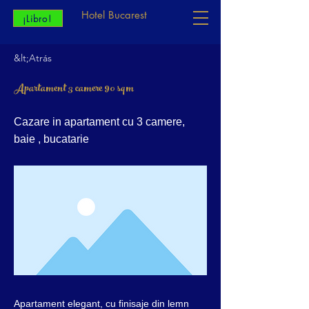
Hotel Bucarest
¡Libro!
&lt;Atrás
Apartament 3 camere 90 sqm
Cazare in apartament cu 3 camere,
baie , bucatarie
Apartament elegant, cu finisaje din lemn