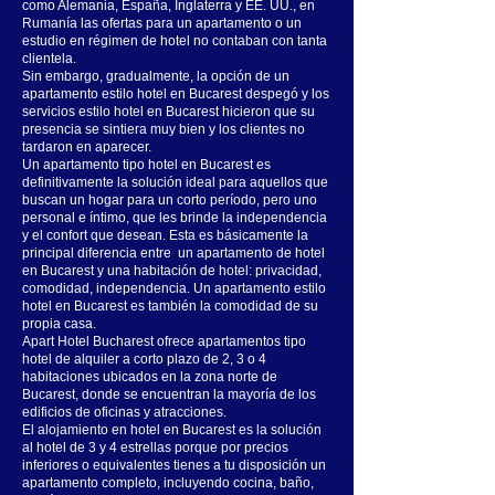
como Alemania, España, Inglaterra y EE. UU., en
Rumanía las ofertas para un apartamento o un
estudio en régimen de hotel no contaban con tanta
clientela.
Sin embargo, gradualmente, la opción de un
apartamento estilo hotel en Bucarest despegó y los
servicios estilo hotel en Bucarest hicieron que su
presencia se sintiera muy bien y los clientes no
tardaron en aparecer.
Un apartamento tipo hotel en Bucarest es
definitivamente la solución ideal para aquellos que
buscan un hogar para un corto período, pero uno
personal e íntimo, que les brinde la independencia
y el confort que desean. Esta es básicamente la
principal diferencia entre un apartamento de hotel
en Bucarest y una habitación de hotel: privacidad,
comodidad, independencia. Un apartamento estilo
hotel en Bucarest es también la comodidad de su
propia casa.
Apart Hotel Bucharest ofrece apartamentos tipo
hotel de alquiler a corto plazo de 2, 3 o 4
habitaciones ubicados en la zona norte de
Bucarest, donde se encuentran la mayoría de los
edificios de oficinas y atracciones.
El alojamiento en hotel en Bucarest es la solución
al hotel de 3 y 4 estrellas porque por precios
inferiores o equivalentes tienes a tu disposición un
apartamento completo, incluyendo cocina, baño,