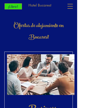
Hotel Bucarest
¡Libro!
Ofertas de alojamiento en
Bucarest