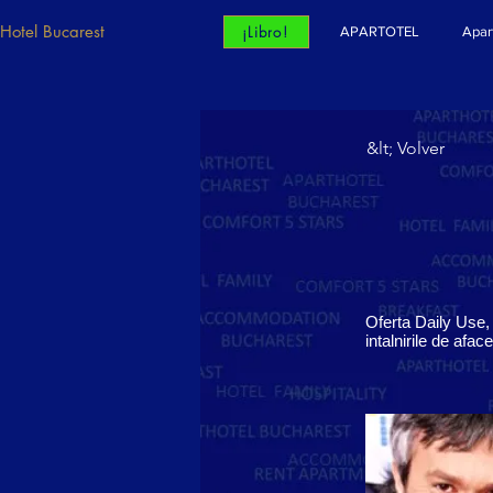
Hotel Bucarest
¡Libro!
APARTOTEL
Apar
&lt; Volver
Oferta Daily Use, 
intalnirile de afac