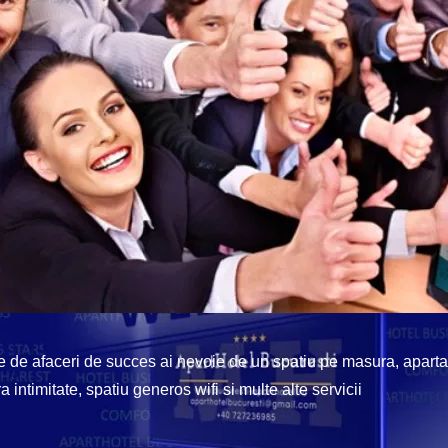
re de afaceri de succes ai nevoie de un spatiu pe masura, apart
 intimitate, spatiu generos wifi si multe alte servicii