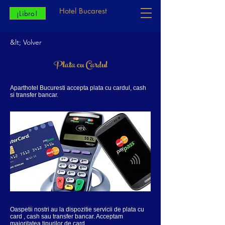
Hotel Bucarest
¡Libro!
&lt; Volver
Plata cu Cardul
Aparthotel Bucuresti accepta plata cu cardul, cash
si transfer bancar.
Oaspetii nostri au la dispozitie servicii de plata cu
card , cash sau transfer bancar. Acceptam
majoritatea tipurilor de card.