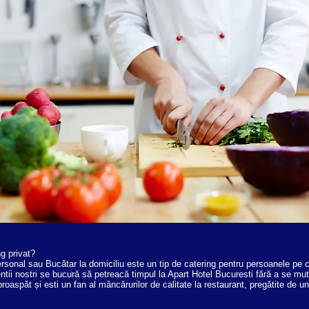
g privat?
ersonal sau Bucătar la domiciliu este un tip de catering pentru persoanele pe 
entii nostri se bucură să petreacă timpul la Apart Hotel Bucuresti fără a se mut
proaspăt și esti un fan al mâncărurilor de calitate la restaurant, pregătite de u