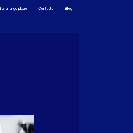
iler a largo plazo
Contacto
Blog