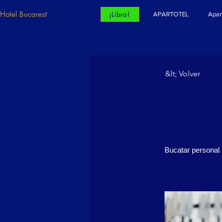
Hotel Bucarest
¡Libro!
APARTOTEL
Apar
&lt; Volver
Bucatar personal 