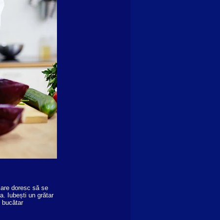
care doresc să se
a. Iubești un grătar
n bucătar