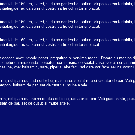
onial de 160 cm, tv led, si dulap garderoba, saltea ortopedica confortabila, le
ntialergice fac ca somnul vostru sa fie odihnitor si placut.
onial de 160 cm, tv led, si dulap garderoba, saltea ortopedica confortabila, le
ntialergice fac ca somnul vostru sa fie odihnitor si placut.
onial de 160 cm, tv led, si dulap garderoba, saltea ortopedica confortabila, le
ntialergice fac ca somnul vostru sa fie odihnitor si placut.
ot cceace aveti nevoie pentru pregatirea si servirea mesei. Dotata cu masina d
ine, cuptor cu microunde, fierbator apa, masina de spalat vase, vesela si tac
masline, otet balsamic, sare, piper si alte facilitati care vor face sejurul vostru
talia, echipata cu cada si bideu, masina de spalat rufe si uscator de par. Veti g
mpon, balsam de par, set de cusut si multe altele.
talia, echipata cu cabina de dus si bideu, uscator de par. Veti gasi halate, pap
am de par, set de cusut si multe altele.