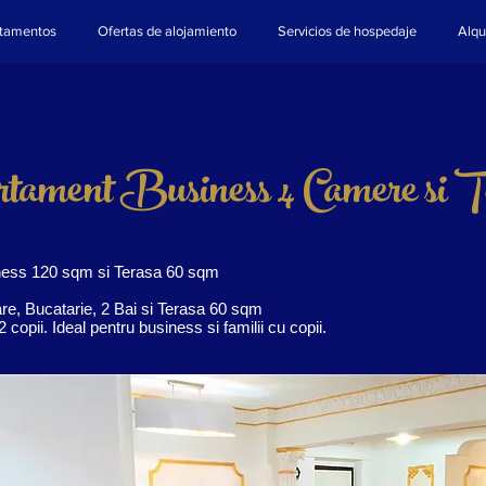
tamentos
Ofertas de alojamiento
Servicios de hospedaje
Alqu
tament Business 4 Camere si T
ess 120 sqm si Terasa 60 sqm
are, Bucatarie, 2 Bai si Terasa 60 sqm
 copii. Ideal pentru business si familii cu copii.