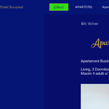
Hotel Bucarest
¡Libro!
APARTOTEL
Apar
&lt; Volver
Apar
Apartament Busin
Living, 3 Dormito
Maxim 4 adulti si 2