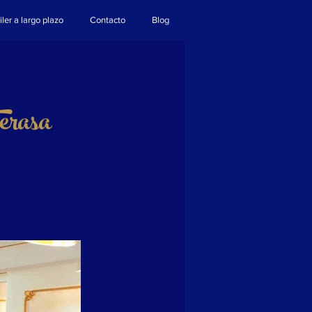
iler a largo plazo
Contacto
Blog
erasa