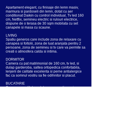
Apartament elegant, cu finisaje din lemn masiv,
marmura si pardoseli din lemn, dotat cu aer
conditionat Daikin cu control individual, Tv led 160
cm, Netflix, semineu electric si rulouri electrice,
dispune de o terasa de 30 sqm mobilata cu set
canapele si masa cu scaune.
LIVING
Spatiu generos care include zona de relaxare cu
canapea si foltolii, zona de luat aranjata pentru 2
persoane, zona de semineu si tv care va permite sa
creati o atmosfera calda si intima.
DORMITOR
Camera cu pat matrimonial de 160 cm, tv led, si
dulap garderoba, saltea ortopedica confortabila,
lenjerii de calitate excelenta si perne antialergice
fac ca somnul vostru sa fie odihnitor si placut.
BUCATARIE
Open space utilata cu tot cceace aveti nevoie
pentru pregatirea si servirea mesei. Dotata cu
masina de cafea, storcator fructe, prajitor paine,
cuptor cu microunde, fierbator apa, vesela si
tacamuri.
BAIE
Finisata cu marmura, echipata cu cabina de dus si
bideu, masina de spalat rufe si uscator de par.