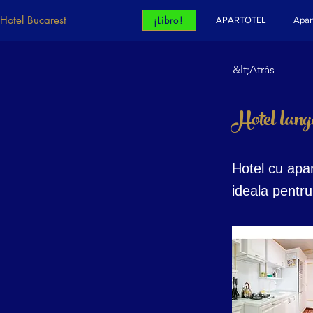
Hotel Bucarest
¡Libro!
APARTOTEL
Apar
&lt;Atrás
Hotel lan
Hotel cu apa
ideala pentru