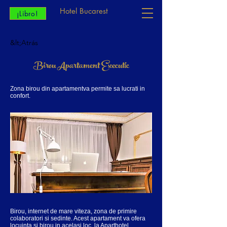
Hotel Bucarest
¡Libro!
&lt;Atrás
Birou Apartament Executic
Zona birou din apartamentva permite sa lucrati in
confort.
Birou, internet de mare viteza, zona de primire
colaboratori si sedinte. Acest apartament va ofera
locuinta si birou in acelasi loc, la Aparthotel