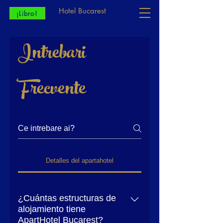
Hotel Bucarest
¡Libro!
Intrebari
Frecvente
Detalles del apartahotel
¿Cuántas estructuras de
alojamiento tiene
ApartHotel Bucarest?