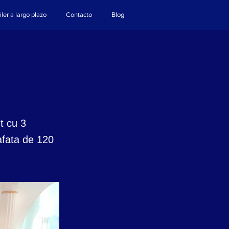
iler a largo plazo
Contacto
Blog
t cu 3
afata de 120