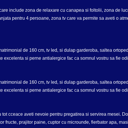
are include zona de relaxare cu canapea si foltolii, zona de luc
njata pentru 4 persoane, zona tv care va permite sa aveti o atm
trimonial de 160 cm, tv led, si dulap garderoba, saltea ortoped
ate excelenta si perne antialergice fac ca somnul vostru sa fie odi
trimonial de 160 cm, tv led, si dulap garderoba, saltea ortoped
ate excelenta si perne antialergice fac ca somnul vostru sa fie odi
cu tot cceace aveti nevoie pentru pregatirea si servirea mesei. D
tor fructe, prajitor paine, cuptor cu microunde, fierbator apa, ma