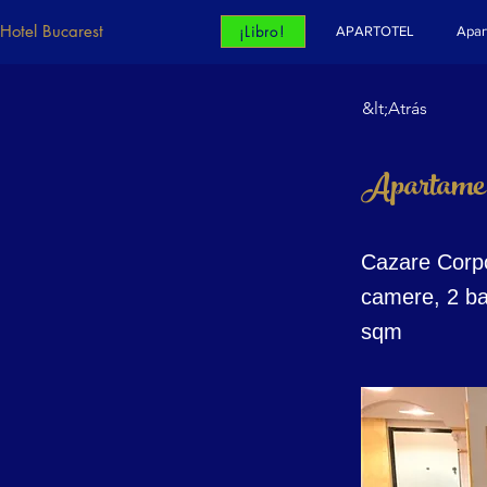
Hotel Bucarest
¡Libro!
APARTOTEL
Apar
&lt;Atrás
Apartament
Cazare Corpo
camere, 2 ba
sqm