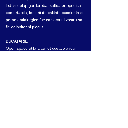
led, si dulap garderoba, saltea ortopedica
confortabila, lenjerii de calitate excelenta si
perne antialergice fac ca somnul vostru sa
fie odihnitor si placut.
BUCATARIE
Open space utilata cu tot cceace aveti
nevoie pentru pregatirea si servirea mesei.
Dotata cu masina de cafea, storcator fructe,
prajitor paine, cuptor cu microunde,
fierbator apa, vesela si tacamuri.
BAIE
Finisata cu marmura, echipata cu cabina de
dus si bideu, masina de spalat rufe si
uscator de par. Veti gasi halate, papuci si
prosoape.