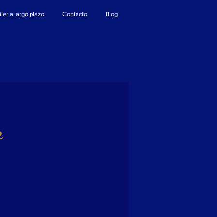
iler a largo plazo
Contacto
Blog
e