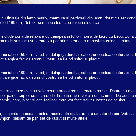
cu finisaje din lemn masiv, marmura si pardoseli din lemn, dotat cu aer condi
v led 160 cm, Netflix, semineu electric si rulouri electrice.
include zona de relaxare cu canapea si foltolii, zona de lucru cu birou, zona d
zona de semineu si tv care va permite sa creati o atmosfera calda si intima.
onial de 160 cm, tv led, si dulap garderoba, saltea ortopedica confortabila, le
ntialergice fac ca somnul vostru sa fie odihnitor si placut.
onial de 160 cm, tv led, si dulap garderoba, saltea ortopedica confortabila, le
ntialergice fac ca somnul vostru sa fie odihnitor si placut.
cu tot cceace aveti nevoie pentru pregatirea si servirea mesei. Dotata cu mas
ajitor paine, cuptor cu microunde, fierbator apa, vesela si tacamuri. De asemene
amic, sare, piper si alte facilitati care vor face sejurul vostru de neuitat.
 echipata cu cada si bideu, masina de spalat rufe si uscator de par. Veti gasi
mpon, balsam de par, set de cusut si multe altele.