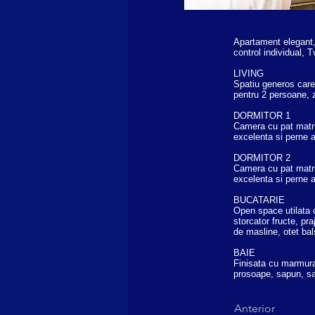
Apartament elegant, 
control individual, T
LIVING
Spatiu generos care 
pentru 2 persoane, 
DORMITOR 1
Camera cu pat matrim
excelenta si perne a
DORMITOR 2
Camera cu pat matrim
excelenta si perne a
BUCATARIE
Open space utilata 
storcator fructe, pr
de masline, otet bals
BAIE
Finisata cu marmura,
prosoape, sapun, sa
Anterior