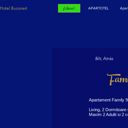
Hotel Bucarest
¡Libro!
APARTOTEL
Apar
&lt; Atrás
Fami
Apartament Family 
Living, 2 Dormitoare
Maxim 2 Adulti si 2 co