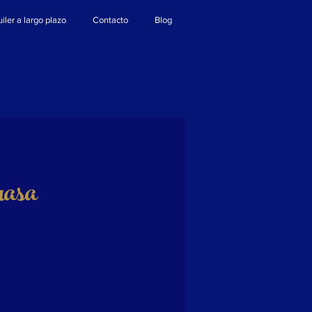
iler a largo plazo
Contacto
Blog
rasa