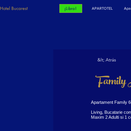
Hotel Bucarest
¡Libro!
APARTOTEL
Apa
&lt; Atrás
Family 
Apartament Family 6
Living, Bucatarie co
Maxim 2 Adulti si 1 co