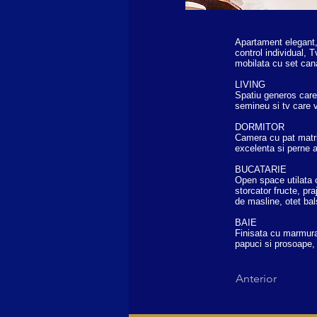
Apartament elegant, 
control individual, 
mobilata cu set ca
LIVING
Spatiu generos care 
semineu si tv care v
DORMITOR
Camera cu pat matrim
excelenta si perne a
BUCATARIE
Open space utilata 
storcator fructe, pr
de masline, otet bals
BAIE
Finisata cu marmura,
papuci si prosoape,
Anterior