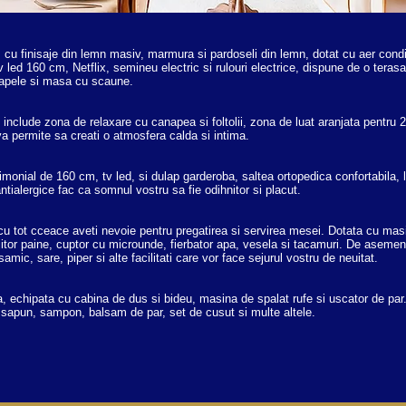
cu finisaje din lemn masiv, marmura si pardoseli din lemn, dotat cu aer condi
Tv led 160 cm, Netflix, semineu electric si rulouri electrice, dispune de o tera
napele si masa cu scaune.
include zona de relaxare cu canapea si foltolii, zona de luat aranjata pentru
a permite sa creati o atmosfera calda si intima.
onial de 160 cm, tv led, si dulap garderoba, saltea ortopedica confortabila, le
ntialergice fac ca somnul vostru sa fie odihnitor si placut.
cu tot cceace aveti nevoie pentru pregatirea si servirea mesei. Dotata cu mas
ajitor paine, cuptor cu microunde, fierbator apa, vesela si tacamuri. De asemene
amic, sare, piper si alte facilitati care vor face sejurul vostru de neuitat.
 echipata cu cabina de dus si bideu, masina de spalat rufe si uscator de par.
 sapun, sampon, balsam de par, set de cusut si multe altele.