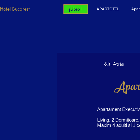
Hotel Bucarest
¡Libro!
APARTOTEL
Apar
&lt; Atrás
Apart
Apartament Executi
Living, 2 Dormitoare,
Maxim 4 adulti si 1 co