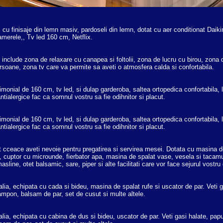
cu finisaje din lemn masiv, pardoseli din lemn, dotat cu aer conditionat Daiki
camerele,, Tv led 160 cm, Netflix.
include zona de relaxare cu canapea si foltolii, zona de lucru cu birou, zona
rsoane, zona tv care va permite sa aveti o atmosfera calda si confortabila.
onial de 160 cm, tv led, si dulap garderoba, saltea ortopedica confortabila, le
ntialergice fac ca somnul vostru sa fie odihnitor si placut.
onial de 160 cm, tv led, si dulap garderoba, saltea ortopedica confortabila, le
ntialergice fac ca somnul vostru sa fie odihnitor si placut.
ot cceace aveti nevoie pentru pregatirea si servirea mesei. Dotata cu masina d
ine, cuptor cu microunde, fierbator apa, masina de spalat vase, vesela si taca
masline, otet balsamic, sare, piper si alte facilitati care vor face sejurul vostru
talia, echipata cu cada si bideu, masina de spalat rufe si uscator de par. Veti g
mpon, balsam de par, set de cusut si multe altele.
talia, echipata cu cabina de dus si bideu, uscator de par. Veti gasi halate, pap