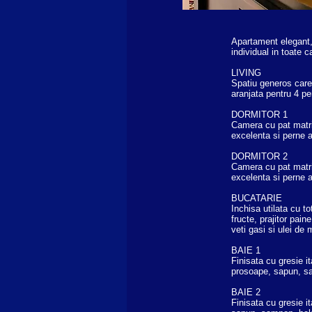
Apartament elegant, 
individual in toate 
LIVING
Spatiu generos care 
aranjata pentru 4 pe
DORMITOR 1
Camera cu pat matrim
excelenta si perne a
DORMITOR 2
Camera cu pat matrim
excelenta si perne a
BUCATARIE
Inchisa utilata cu t
fructe, prajitor pa
veti gasi si ulei de 
BAIE 1
Finisata cu gresie i
prosoape, sapun, sa
BAIE 2
Finisata cu gresie i