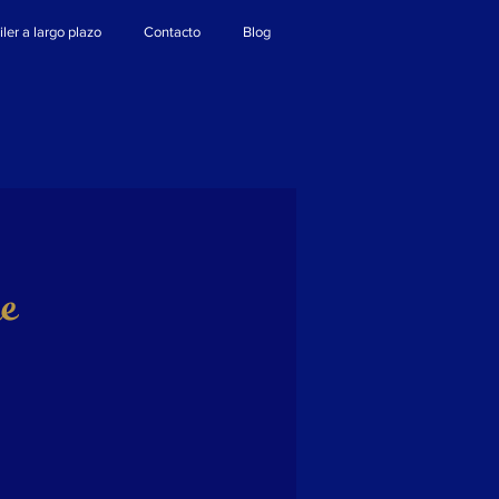
iler a largo plazo
Contacto
Blog
e