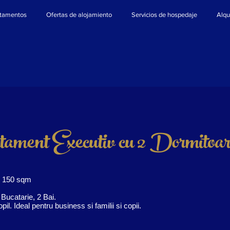
tamentos
Ofertas de alojamiento
Servicios de hospedaje
Alqu
ament Executiv cu 2 Dormitoar
v 150 sqm
 Bucatarie, 2 Bai.
pil. Ideal pentru business si familii si copii.