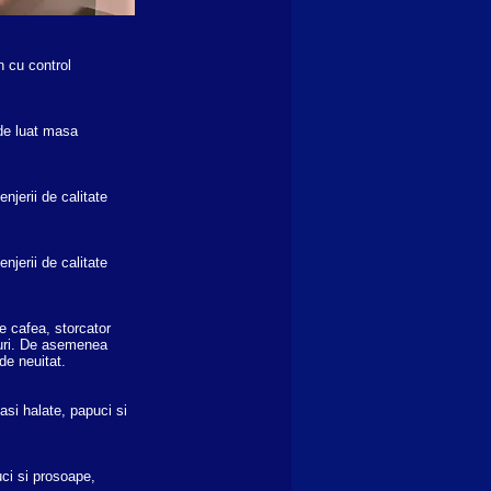
n cu control
 de luat masa
njerii de calitate
njerii de calitate
e cafea, storcator
muri. De asemenea
 de neuitat.
asi halate, papuci si
uci si prosoape,