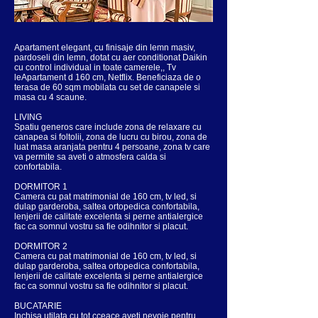
Apartament elegant, cu finisaje din lemn masiv,
pardoseli din lemn, dotat cu aer conditionat Daikin
cu control individual in toate camerele,, Tv
leApartament d 160 cm, Netflix. Beneficiaza de o
terasa de 60 sqm mobilata cu set de canapele si
masa cu 4 scaune.
LIVING
Spatiu generos care include zona de relaxare cu
canapea si foltolii, zona de lucru cu birou, zona de
luat masa aranjata pentru 4 persoane, zona tv care
va permite sa aveti o atmosfera calda si
confortabila.
DORMITOR 1
Camera cu pat matrimonial de 160 cm, tv led, si
dulap garderoba, saltea ortopedica confortabila,
lenjerii de calitate excelenta si perne antialergice
fac ca somnul vostru sa fie odihnitor si placut.
DORMITOR 2
Camera cu pat matrimonial de 160 cm, tv led, si
dulap garderoba, saltea ortopedica confortabila,
lenjerii de calitate excelenta si perne antialergice
fac ca somnul vostru sa fie odihnitor si placut.
BUCATARIE
Inchisa utilata cu tot cceace aveti nevoie pentru