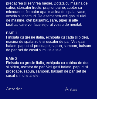
pregatirea si servirea mesei. Dotata cu masina de
cafea, storcator fructe, prajitor paine, cuptor cu
microunde, fierbator apa, masina de spalat vase,
vesela si tacamuri. De asemenea veti gasi si ulei
de masline, otet balsamic, sare, piper si alte
facilitati care vor face sejurul vostru de neuitat.
BAIE 1
Finisata cu gresie italia, echipata cu cada si bideu,
masina de spalat rufe si uscator de par. Veti gasi
halate, papuci si prosoape, sapun, sampon, balsam
de par, set de cusut si multe altele.
BAIE 2
Finisata cu gresie italia, echipata cu cabina de dus
si bideu, uscator de par. Veti gasi halate, papuci si
prosoape, sapun, sampon, balsam de par, set de
cusut si multe altele.
Anterior
Antes