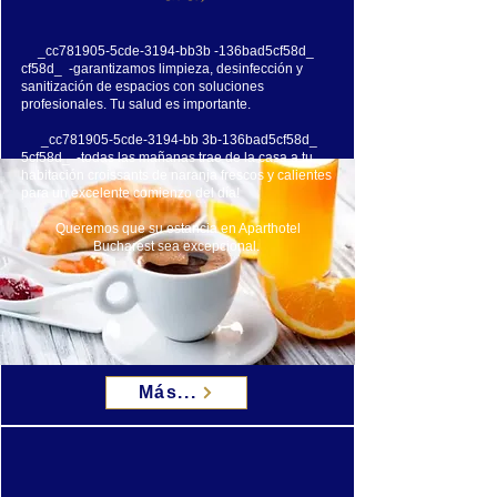
_cc781905-5cde-3194-bb3b -136bad5cf58d_
cf58d_ -garantizamos limpieza, desinfección y
sanitización de espacios con soluciones
profesionales. Tu salud es importante.
_cc781905-5cde-3194-bb 3b-136bad5cf58d_
5cf58d_ -todas las mañanas trae de la casa a tu
habitación croissants de naranja frescos y calientes
para un excelente comienzo del día!
Queremos que su estancia en Aparthotel
Bucharest sea excepcional.
Más...